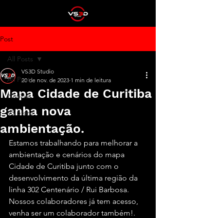
Post
All Posts
VS3D Studio
All Posts
20 de nov. de 2023
1 min de leitura
Mapa Cidade de Curitiba
Notícias
ganha nova
VS Store
ambientação.
Estamos trabalhando para melhorar a 
ambientação e cenários do mapa 
Cidade de Curitiba junto com o 
desenvolvimento da última região da 
linha 302 Centenário / Rui Barbosa.
Nossos colaboradores já tem acesso, 
venha ser um colaborador também!.