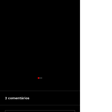
2 comentários
ARACAJU CITY 